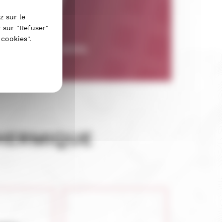
z sur le
 sur "Refuser"
cookies".
MANDEZ UN DEVIS
HERMIQUE