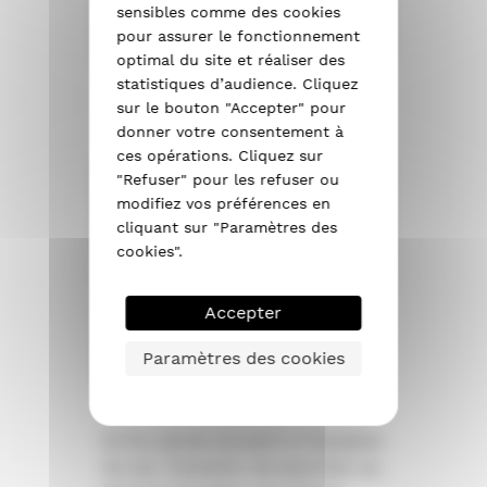
Contactez-moi pour des
sensibles comme des cookies
travaux d’isolation des murs
pour assurer le fonctionnement
par l’extérieur.
optimal du site et réaliser des
statistiques d’audience. Cliquez
sur le bouton "Accepter" pour
donner votre consentement à
ces opérations. Cliquez sur
"Refuser" pour les refuser ou
modifiez vos préférences en
cliquant sur "Paramètres des
cookies".
Accepter
Isolation de mur d'une
maison en Indre et Loire
(37) ou dans la Vienne
Paramètres des cookies
(86) : quel intérêt ?
Si l’on pense souvent à l’
isolation
du sol
, l’
isolation de plancher
ou